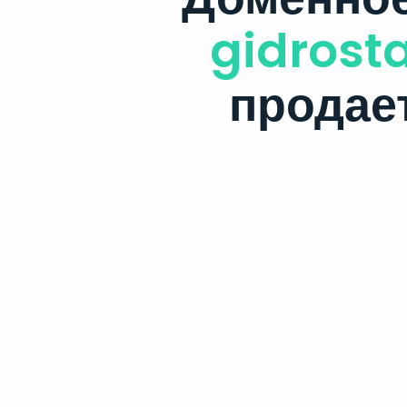
gidrosta
продае