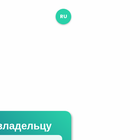
RU
владельцу