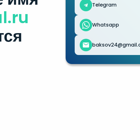
Telegram
l.ru
Whatsapp
тся
baksov24@gmail