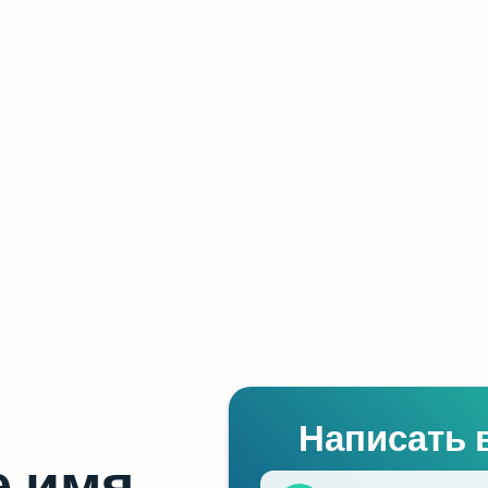
Написать 
 имя